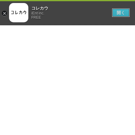
コレカウ
開く
iEnt inc.
FREE