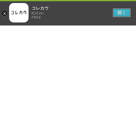
コレカウ
開く
iEnt inc.
FREE