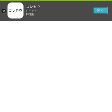
コレカウ
開く
iEnt inc.
FREE