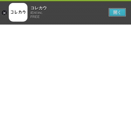
コレカウ
開く
iEnt inc.
FREE