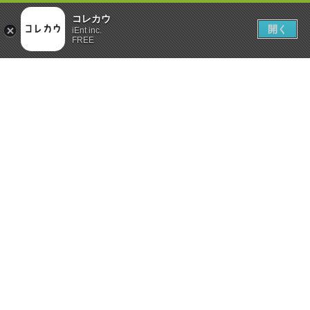
コレカウ
開く
iEnt inc.
FREE