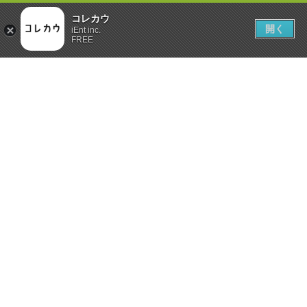
コレカウ
開く
iEnt inc.
FREE