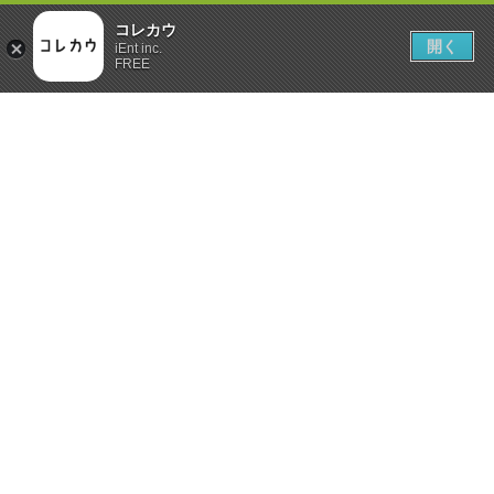
コレカウ
開く
iEnt inc.
FREE