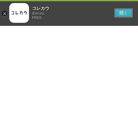
コレカウ
開く
iEnt inc.
FREE