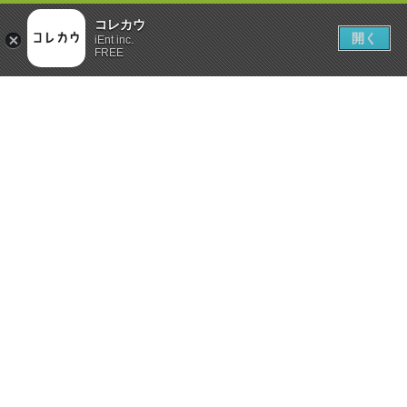
コレカウ
開く
iEnt inc.
FREE