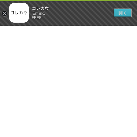
コレカウ
開く
iEnt inc.
FREE