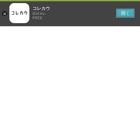
コレカウ
開く
iEnt inc.
FREE