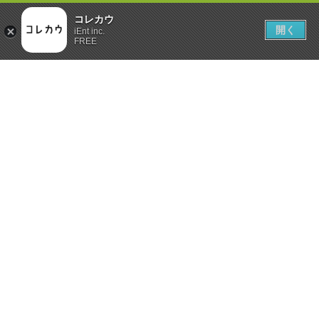
コレカウ
開く
iEnt inc.
FREE