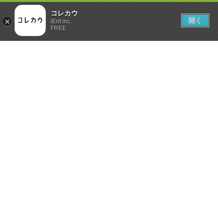
コレカウ
開く
iEnt inc.
FREE