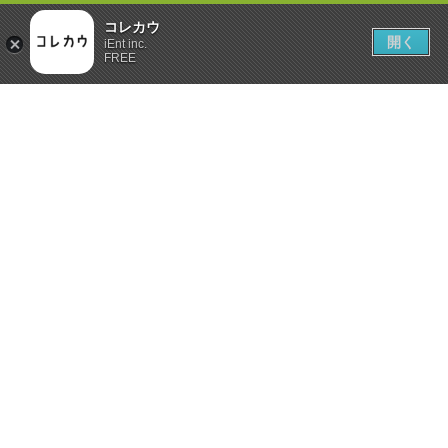
コレカウ
開く
iEnt inc.
FREE