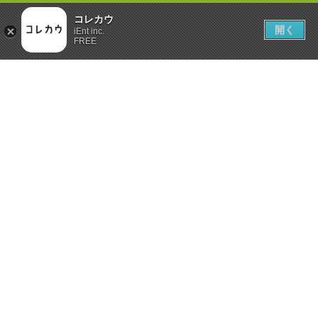
コレカウ
開く
iEnt inc.
FREE