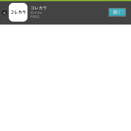
コレカウ
開く
iEnt inc.
FREE