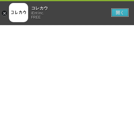
コレカウ
開く
iEnt inc.
FREE