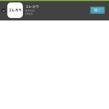
コレカウ
開く
iEnt inc.
FREE