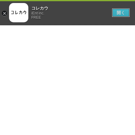
コレカウ
開く
iEnt inc.
FREE