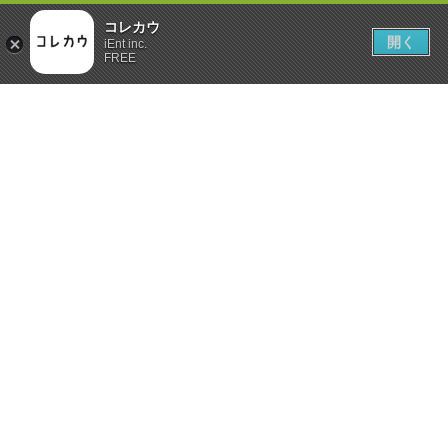
コレカウ
開く
iEnt inc.
FREE