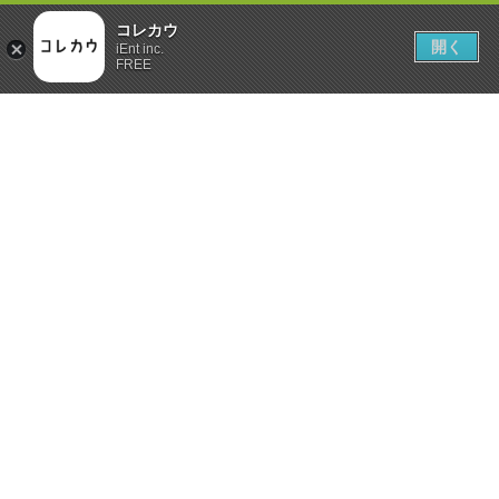
コレカウ
開く
iEnt inc.
FREE