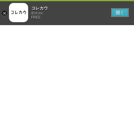
コレカウ
開く
iEnt inc.
FREE