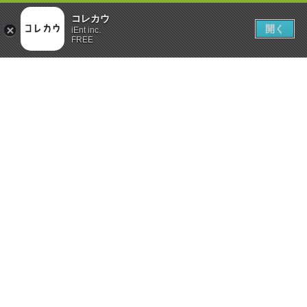
コレカウ
開く
iEnt inc.
FREE