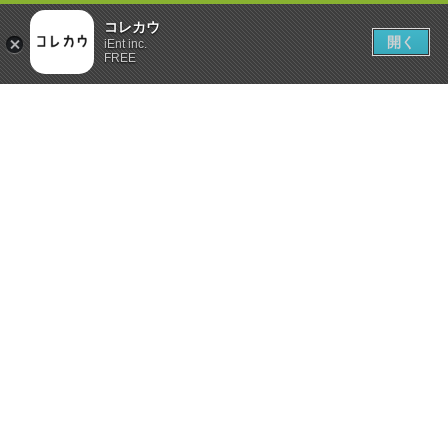
コレカウ
開く
iEnt inc.
FREE