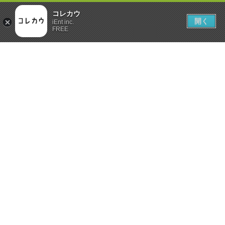
コレカウ
開く
iEnt inc.
FREE