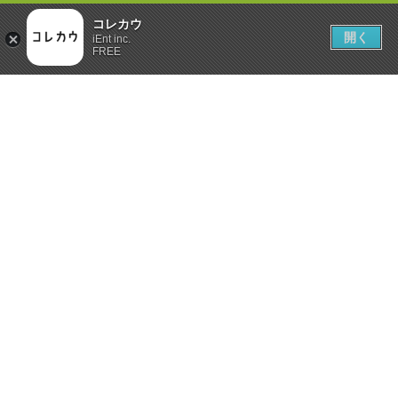
コレカウ
開く
iEnt inc.
FREE