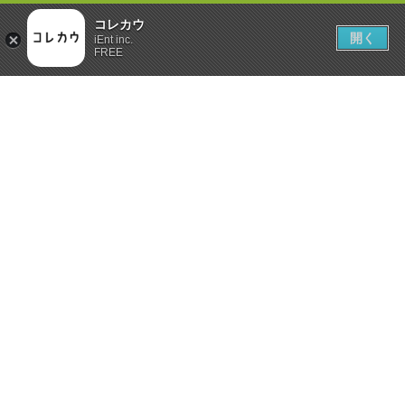
コレカウ
開く
iEnt inc.
FREE