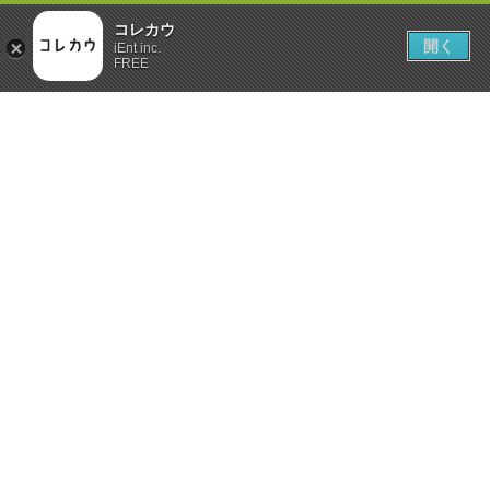
コレカウ
開く
iEnt inc.
FREE