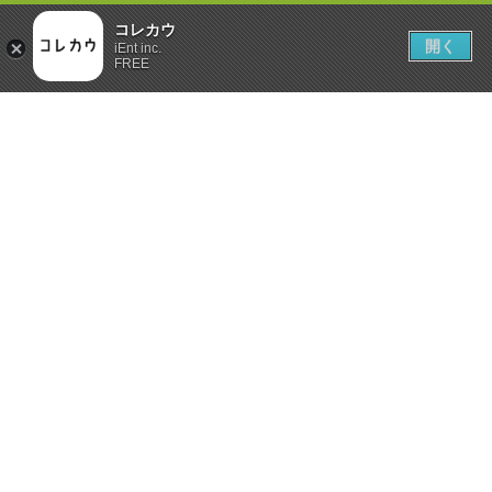
コレカウ
開く
iEnt inc.
FREE