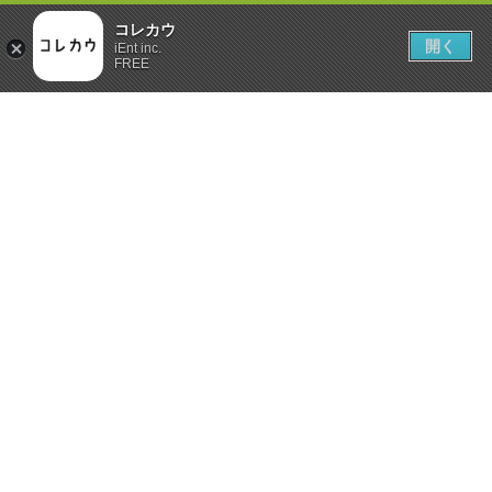
コレカウ
開く
iEnt inc.
FREE