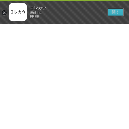
コレカウ
開く
iEnt inc.
FREE