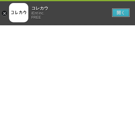
コレカウ
開く
iEnt inc.
FREE