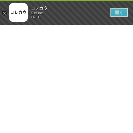
コレカウ
開く
iEnt inc.
FREE