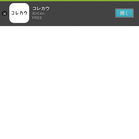
コレカウ
開く
iEnt inc.
FREE