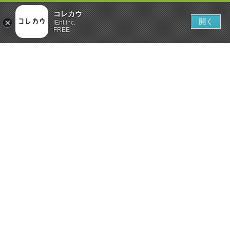
コレカウ
開く
iEnt inc.
FREE