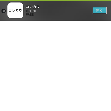
コレカウ
開く
iEnt inc.
FREE