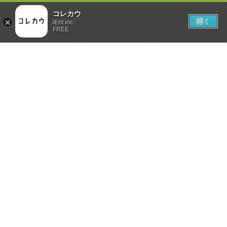
コレカウ
開く
iEnt inc.
FREE