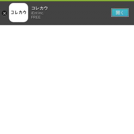
コレカウ
開く
iEnt inc.
FREE