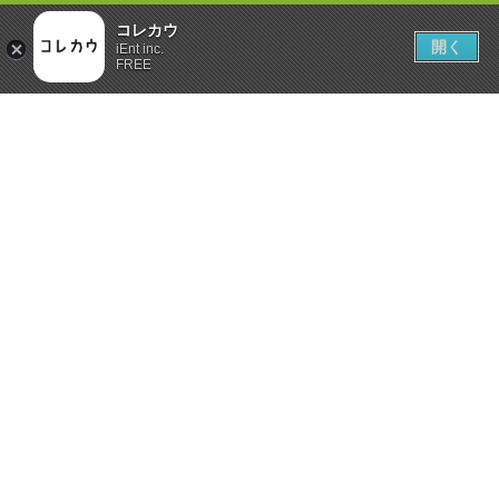
コレカウ
開く
iEnt inc.
FREE