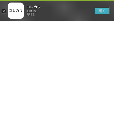
コレカウ
開く
iEnt inc.
FREE