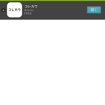
コレカウ
開く
iEnt inc.
FREE