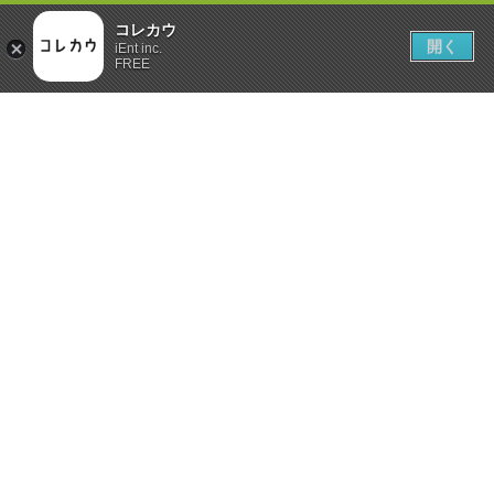
コレカウ
開く
iEnt inc.
FREE