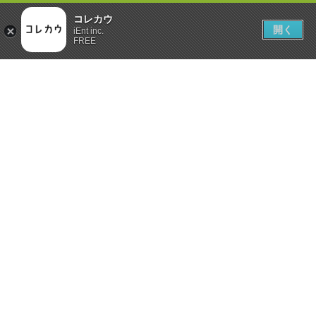
コレカウ
開く
iEnt inc.
FREE