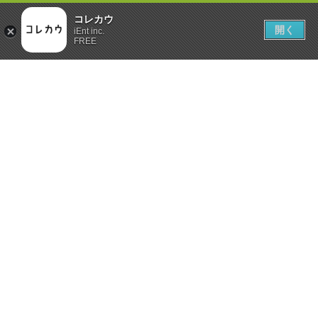
コレカウ
開く
iEnt inc.
FREE