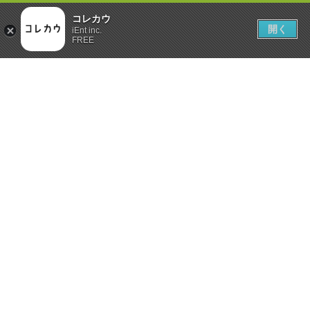
コレカウ
開く
iEnt inc.
FREE