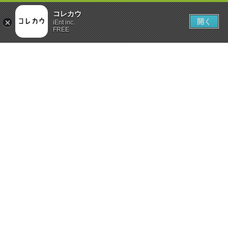
コレカウ
開く
iEnt inc.
FREE