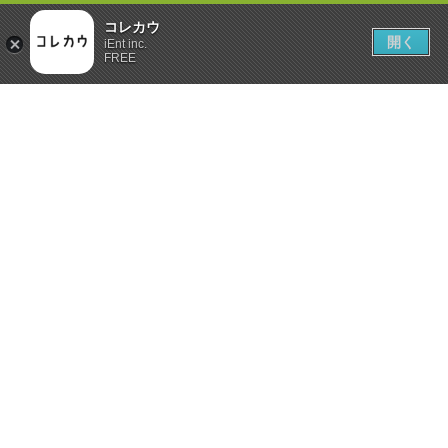
コレカウ
開く
iEnt inc.
FREE