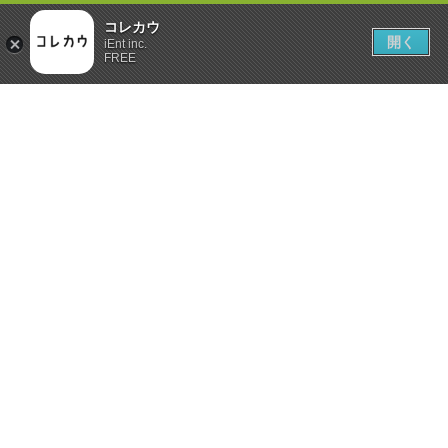
コレカウ
開く
iEnt inc.
FREE