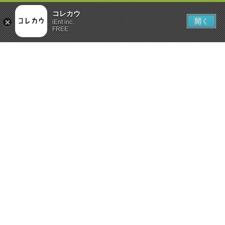
コレカウ
開く
iEnt inc.
FREE