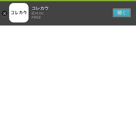
コレカウ
開く
iEnt inc.
FREE